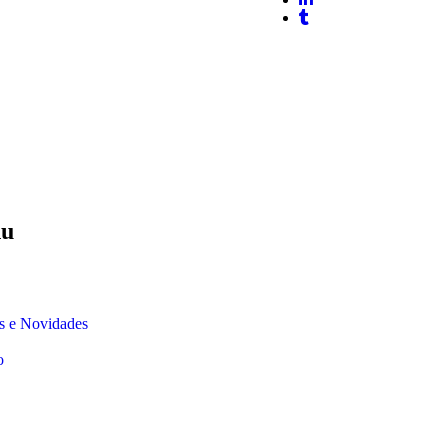
u
os e Novidades
o