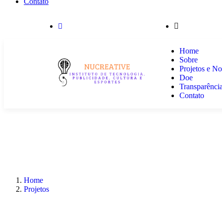
Contato
institutonucreative@gmail.com
R. Boa Vista
Home
Sobre
Projetos e N
Doe
Transparênci
Contato
Home
Projetos